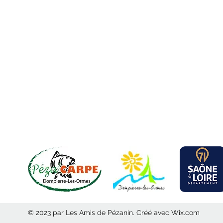
LES AMIS DE PEZANIN
Mairie, 62 Place Philippe Malaud,
71520 Dompierre-les-Ormes
lesamisdepezanin@gmail.com
© 2023 par Les Amis de Pézanin. Créé avec Wix.com