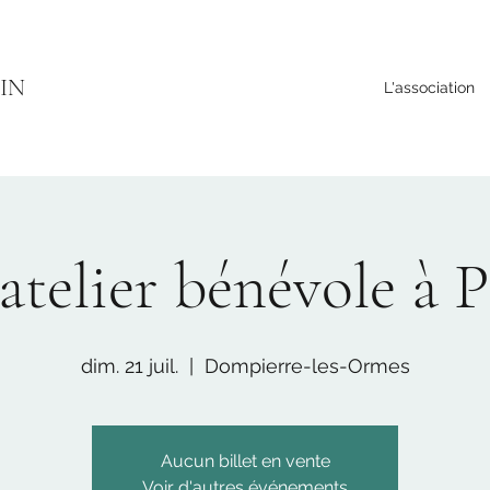
IN
L'association
atelier bénévole à 
dim. 21 juil.
  |  
Dompierre-les-Ormes
Aucun billet en vente
Voir d'autres événements